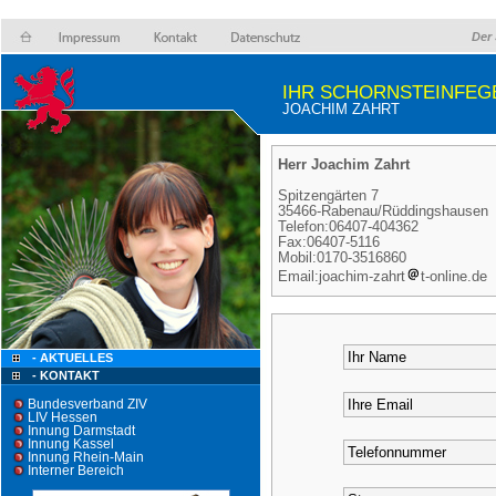
Der 
IHR SCHORNSTEINFEG
JOACHIM ZAHRT
Herr Joachim Zahrt
Spitzengärten 7
35466-Rabenau/Rüddingshausen
Telefon:06407-404362
Fax:06407-5116
Mobil:0170-3516860
Email:joachim-zahrt
t-online.de
- AKTUELLES
- KONTAKT
Bundesverband ZIV
LIV Hessen
Innung Darmstadt
Innung Kassel
Innung Rhein-Main
Interner Bereich