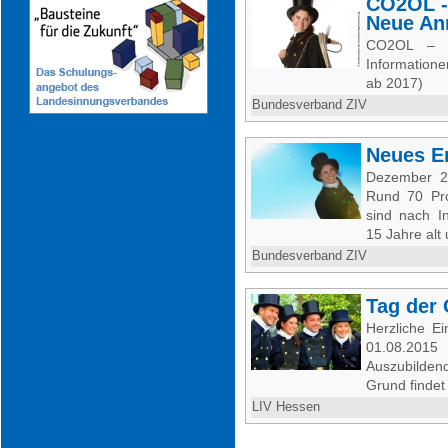
CO2OL -
Neue An
CO2OL – 
Information
ab 2017)
Bundesverband ZIV
Neues En
Dezember 20
Rund 70 Pro
sind nach I
15 Jahre alt 
Bundesverband ZIV
Tag der 
Herzliche 
01.08.2015
Auszubilde
Grund findet 
LIV Hessen