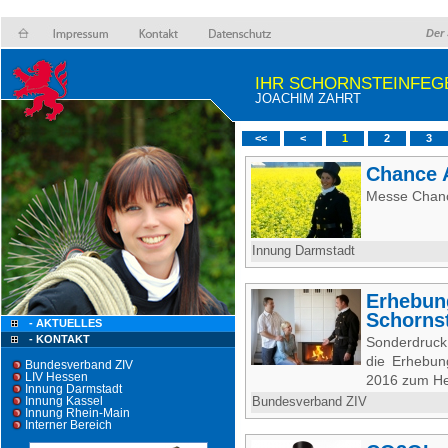
Der 
IHR SCHORNSTEINFEG
JOACHIM ZAHRT
<<
<
1
2
3
Chance 
Messe Chan
Innung Darmstadt
Erhebun
Schorns
- AKTUELLES
- KONTAKT
Sonderdruck
die Erhebun
Bundesverband ZIV
LIV Hessen
2016 zum He
Innung Darmstadt
Innung Kassel
Bundesverband ZIV
Innung Rhein-Main
Interner Bereich